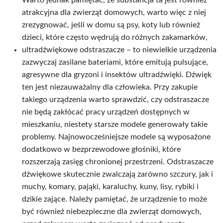
Warto jednak pamiętać, że substancja ta jest również
atrakcyjna dla zwierząt domowych, warto więc z niej
zrezygnować, jeśli w domu są psy, koty lub również
dzieci, które często wędrują do różnych zakamarków,
ultradźwiękowe odstraszacze – to niewielkie urządzenia
zazwyczaj zasilane bateriami, które emitują pulsujące,
agresywne dla gryzoni i insektów ultradźwięki. Dźwięk
ten jest niezauważalny dla człowieka. Przy zakupie
takiego urządzenia warto sprawdzić, czy odstraszacze
nie będą zakłócać pracy urządzeń dostępnych w
mieszkaniu, niestety starsze modele generowały takie
problemy. Najnowocześniejsze modele są wyposażone
dodatkowo w bezprzewodowe głośniki, które
rozszerzają zasięg chronionej przestrzeni. Odstraszacze
dźwiękowe skutecznie zwalczają zarówno szczury, jak i
muchy, komary, pająki, karaluchy, kuny, lisy, rybiki i
dzikie zające. Należy pamiętać, że urządzenie to może
być również niebezpieczne dla zwierząt domowych,