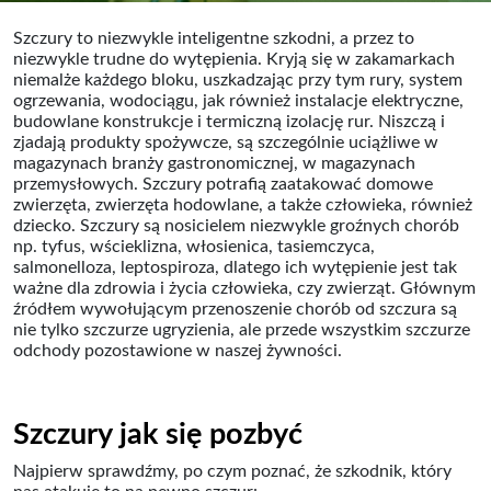
Szczury to niezwykle inteligentne szkodni, a przez to
niezwykle trudne do wytępienia. Kryją się w zakamarkach
niemalże każdego bloku, uszkadzając przy tym rury, system
ogrzewania, wodociągu, jak również instalacje elektryczne,
budowlane konstrukcje i termiczną izolację rur. Niszczą i
zjadają produkty spożywcze, są szczególnie uciążliwe w
magazynach branży gastronomicznej, w magazynach
przemysłowych. Szczury potrafią zaatakować domowe
zwierzęta, zwierzęta hodowlane, a także człowieka, również
dziecko. Szczury są nosicielem niezwykle groźnych chorób
np. tyfus, wścieklizna, włosienica, tasiemczyca,
salmonelloza, leptospiroza, dlatego ich wytępienie jest tak
ważne dla zdrowia i życia człowieka, czy zwierząt. Głównym
źródłem wywołującym przenoszenie chorób od szczura są
nie tylko szczurze ugryzienia, ale przede wszystkim szczurze
odchody pozostawione w naszej żywności.
Szczury jak się pozbyć
Najpierw sprawdźmy, po czym poznać, że szkodnik, który