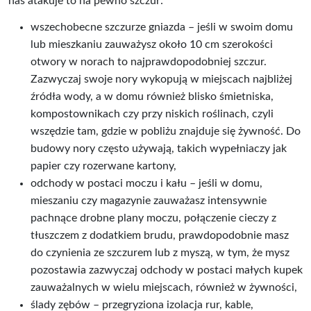
nas atakuje to na pewno szczur:
wszechobecne szczurze gniazda – jeśli w swoim domu
lub mieszkaniu zauważysz około 10 cm szerokości
otwory w norach to najprawdopodobniej szczur.
Zazwyczaj swoje nory wykopują w miejscach najbliżej
źródła wody, a w domu również blisko śmietniska,
kompostownikach czy przy niskich roślinach, czyli
wszędzie tam, gdzie w pobliżu znajduje się żywność. Do
budowy nory często używają, takich wypełniaczy jak
papier czy rozerwane kartony,
odchody w postaci moczu i kału – jeśli w domu,
mieszaniu czy magazynie zauważasz intensywnie
pachnące drobne plany moczu, połączenie cieczy z
tłuszczem z dodatkiem brudu, prawdopodobnie masz
do czynienia ze szczurem lub z myszą, w tym, że mysz
pozostawia zazwyczaj odchody w postaci małych kupek
zauważalnych w wielu miejscach, również w żywności,
ślady zębów – przegryziona izolacja rur, kable,