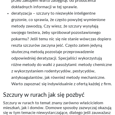
przed zakupem warto zasięgnąć od producenta
dokładnych informacji w tej sprawie.
deratyzacja – szczury to niezwykle inteligentne
gryzonie, co sprawia, że często powyżej wymienione
metody zawodzą. Czy wiesz, że szczury wysyłają
swojego testera, żeby spróbował pozostawionego
pokarmu? Jeśli temu nic się nie stanie wówczas dopiero
reszta szczurów zaczyna jeść. Często zatem jedyną
skuteczną metodą pozostaje przeprowadzenie
odpowiedniej deratyzacji. Specjaliści wykorzystują
różne metody do walki z pasożytami: metody chemiczne
z wykorzystaniem rodentycydów, pestycydów,
antykoagulantów, jak również metody mechaniczne.
Warto zapoznać się indywidualnie z ofertą każdej z firm.
Szczury w rurach jak się pozbyć
Szczury w rurach to temat znany zarówno właścicielom
mieszkań, jak i domów. Domowe sposoby zazwyczaj okazują
się w tym temacie niewystarczające, dlatego jeśli zauważasz