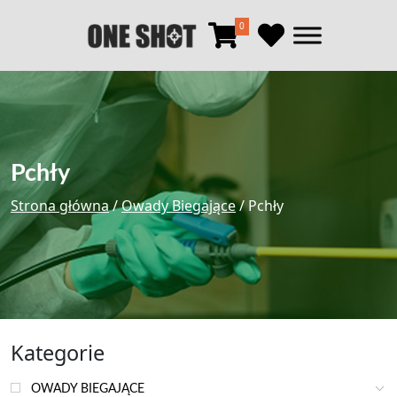
0
Pchły
Strona główna
/
Owady Biegające
/ Pchły
Kategorie
OWADY BIEGAJĄCE