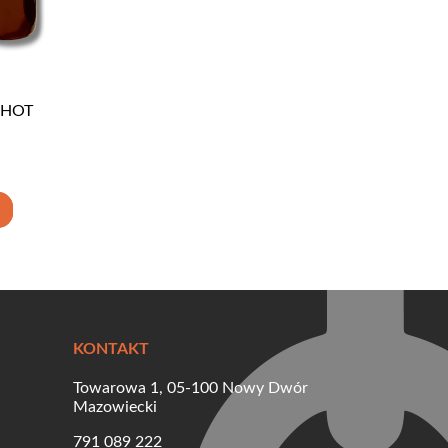
SHOT
KONTAKT
Towarowa 1, 05-100 Nowy Dwór
Mazowiecki
791 089 222