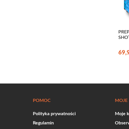
PREP
SHOT
69,
POMOC
MOJE
Polityka prywatności
Moje 
Regulamin
Obser