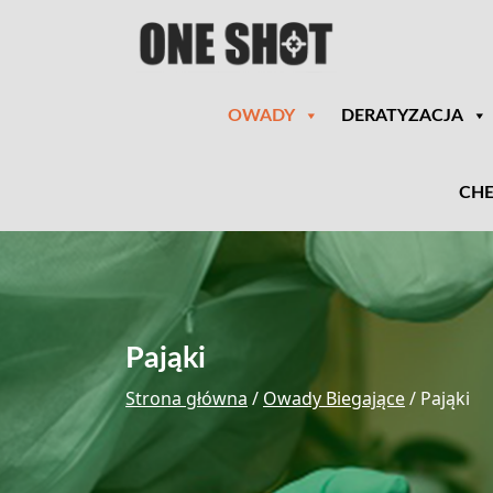
OWADY
DERATYZACJA
CHE
Pająki
Strona główna
/
Owady Biegające
/ Pająki