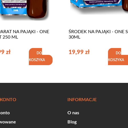
ARAT NA PAJĄKI - ONE
ŚRODEK NA PAJĄKI - ONE 
 250 ML
30ML
99
zł
19,99
zł
DO
DO
KOSZYKA
KOSZYKA
 KONTO
INFORMACJE
konto
O nas
wowane
Blog