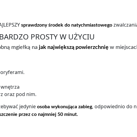
NAJLEPSZY
zwalczania
sprawdzony środek
do natychmiastowego
 BARDZO PROSTY W UŻYCIU
obną mgiełką na
jak największą powierzchnię
w miejscac
loryferami.
h wnętrza
z oraz pod nim.
zebywać jedynie
, odpowiednio do n
osoba wykonująca zabieg
zczenie przez co najmniej 50 minut.