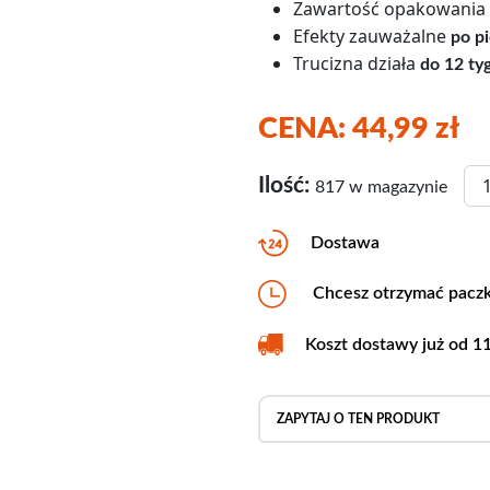
Zawartość opakowania
Efekty zauważalne
po pi
Trucizna działa
do 12 ty
CENA:
44,99
zł
ilo
Ilość:
817 w magazynie
Dostawa
Chcesz otrzymać paczk
Koszt dostawy już od 1
ZAPYTAJ O TEN PRODUKT