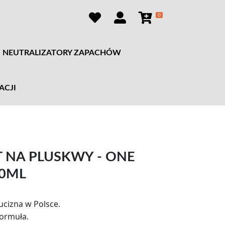
0
NEUTRALIZATORY ZAPACHÓW
ACJI
T NA PLUSKWY - ONE
50ML
ucizna w Polsce.
ormuła.