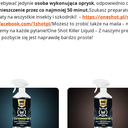
zebywać jedynie
osoba wykonująca oprysk
, odpowiednio 
ieszczenie przez co najmniej 50 minut.
Szukasz preparatu
ty na wszystkie insekty i szkodniki! –
https://oneshot.pl/
facebook.com/1shotpl/
Możesz to zrobić także na maila 
my na każde pytanie!One Shot Killer Liquid – Z naszymi pr
ch pozbycie się jest naprawdę bardzo proste!