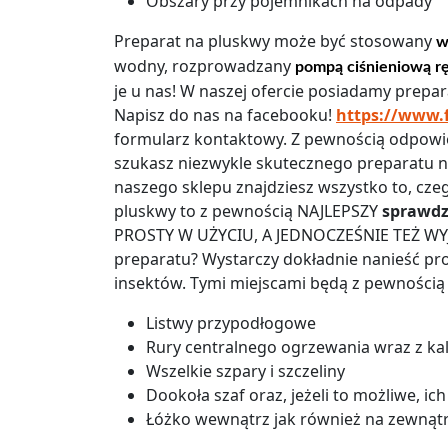
Obszary przy pojemnikach na odpady
Preparat na pluskwy może być stosowany
w
wodny, rozprowadzany
pompą ciśnieniową r
je u nas! W naszej ofercie posiadamy prepara
Napisz do nas na facebooku!
https://www.
formularz kontaktowy. Z pewnością odpowiem
szukasz niezwykle skutecznego preparatu na
naszego sklepu znajdziesz wszystko to, cze
pluskwy to z pewnością NAJLEPSZY
sprawdz
PROSTY W UŻYCIU, A JEDNOCZEŚNIE TEŻ WYJ
preparatu? Wystarczy dokładnie nanieść pr
insektów. Tymi miejscami będą z pewnością m
Listwy przypodłogowe
Rury centralnego ogrzewania wraz z ka
Wszelkie szpary i szczeliny
Dookoła szaf oraz, jeżeli to możliwe, ic
Łóżko wewnątrz jak również na zewnątr