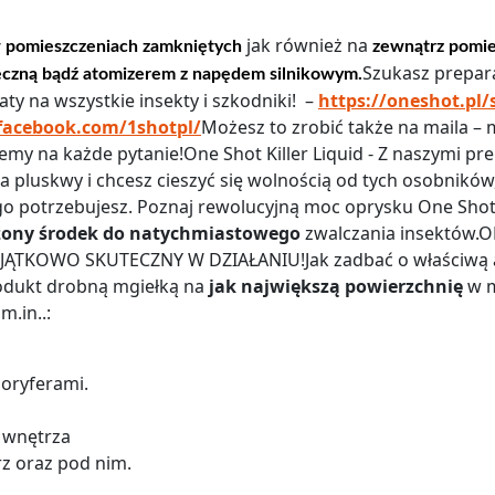
jak również na
 pomieszczeniach zamkniętych
zewnątrz pomie
Szukasz prepara
ęczną bądź atomizerem z napędem silnikowym.
ty na wszystkie insekty i szkodniki! –
https://oneshot.pl/
facebook.com/1shotpl/
Możesz to zrobić także na maila 
y na każde pytanie!One Shot Killer Liquid - Z naszymi pre
 pluskwy i chcesz cieszyć się wolnością od tych osobników
go potrzebujesz. Poznaj rewolucyjną moc oprysku One Shot
ony środek do natychmiastowego
zwalczania insektów.
ĄTKOWO SKUTECZNY W DZIAŁANIU!Jak zadbać o właściwą ap
odukt drobną mgiełką na
jak największą powierzchnię
w m
.in..:
loryferami.
h wnętrza
z oraz pod nim.