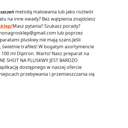
metodą malowania lub jako roztwór
szczeń
tu na inne owady? Bez wątpienia znajdziesz
sklep/
Masz pytania? Szukasz porady?
– monagrosklep@gmail.com lub poprzez
paratami pluskwy nie mają szans.Jeśli
, świetnie trafiłeś! W bogatym asortymencie
 100 ml Diptron. Warto! Nasz preparat na
ONE SHOT NA PLUSKWY JEST BARDZO
likację dostępnego w naszej ofercie
iejscach przebywania i przemieszczania się