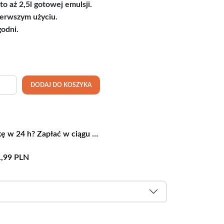
to aż 2,5l gotowej emulsji.
erwszym użyciu.
godni.
ść Silny preparat na pluskwy - One Shot Oprysk 50ml
DODAJ DO KOSZYKA
ę w 24 h? Zapłać w ciągu …
1,99 PLN