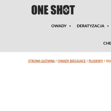
OWADY
DERATYZACJA
CHE
STRONA GŁÓWNA
/
OWADY BIEGAJĄCE
/
PLUSKWY
/ SI