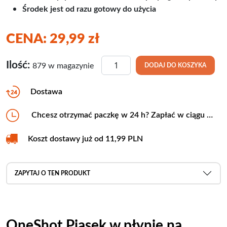
Środek jest od razu gotowy do użycia
CENA:
29,99
zł
ilość Pluskwy w łóżku - Piasek w
Ilość:
879 w magazynie
DODAJ DO KOSZYKA
Dostawa
Chcesz otrzymać paczkę w 24 h? Zapłać w ciągu …
Koszt dostawy już od 11,99 PLN
ZAPYTAJ O TEN PRODUKT
OneShot Piasek w płynie na