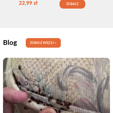
22,99
zł
ZOBACZ
Blog
ZOBACZ WIĘCEJ >