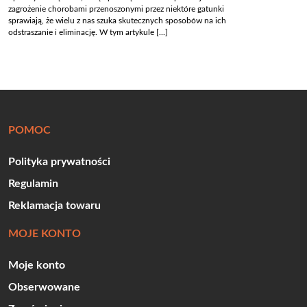
zagrożenie chorobami przenoszonymi przez niektóre gatunki
sprawiają, że wielu z nas szuka skutecznych sposobów na ich
odstraszanie i eliminację. W tym artykule [...]
POMOC
Polityka prywatności
Regulamin
Reklamacja towaru
MOJE KONTO
Moje konto
Obserwowane