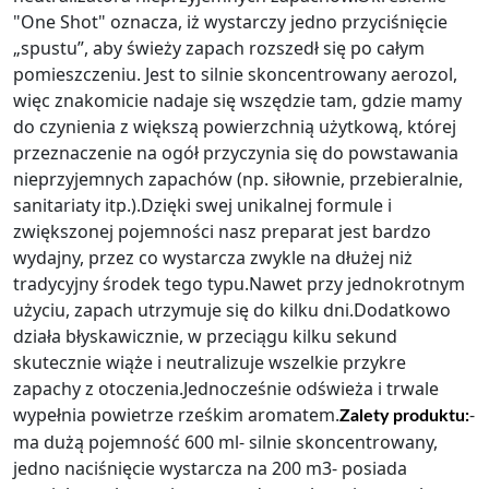
"One Shot" oznacza, iż wystarczy jedno przyciśnięcie
„spustu”, aby świeży zapach rozszedł się po całym
pomieszczeniu. Jest to silnie skoncentrowany aerozol,
więc znakomicie nadaje się wszędzie tam, gdzie mamy
do czynienia z większą powierzchnią użytkową, której
przeznaczenie na ogół przyczynia się do powstawania
nieprzyjemnych zapachów (np. siłownie, przebieralnie,
sanitariaty itp.).Dzięki swej unikalnej formule i
zwiększonej pojemności nasz preparat jest bardzo
wydajny, przez co wystarcza zwykle na dłużej niż
tradycyjny środek tego typu.Nawet przy jednokrotnym
użyciu, zapach utrzymuje się do kilku dni.Dodatkowo
działa błyskawicznie, w przeciągu kilku sekund
skutecznie wiąże i neutralizuje wszelkie przykre
zapachy z otoczenia.Jednocześnie odświeża i trwale
wypełnia powietrze rześkim aromatem.
-
Zalety produktu:
ma dużą pojemność 600 ml- silnie skoncentrowany,
jedno naciśnięcie wystarcza na 200 m3- posiada