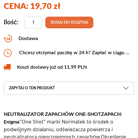
CENA:
19,70
zł
ilość ONE SHOT ENIGMA 600ml Odświeżacz powi
Ilość:
DODAJ DO KOSZYKA
Dostawa
Chcesz otrzymać paczkę w 24 h? Zapłać w ciągu …
Koszt dostawy już od 11,99 PLN
ZAPYTAJ O TEN PRODUKT
NEUTRALIZATOR ZAPACHÓW ONE-SHOT
ZAPACH:
"One Shot" marki Normatek to środek o
Enigma
podwójnym działaniu, odświeżacza powietrza i
neutralizatora nieprzyjemnych zapachów.Określenie