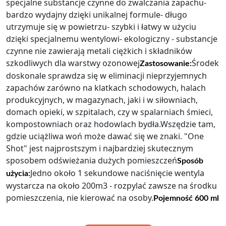
specjalne substancje czynne do zwalczania zapachu-
bardzo wydajny dzięki unikalnej formule- długo
utrzymuje się w powietrzu- szybki i łatwy w użyciu
dzięki specjalnemu wentylowi- ekologiczny - substancje
czynne nie zawierają metali ciężkich i składników
szkodliwych dla warstwy ozonowej
Środek
Zastosowanie:
doskonale sprawdza się w eliminacji nieprzyjemnych
zapachów zarówno na klatkach schodowych, halach
produkcyjnych, w magazynach, jaki i w siłowniach,
domach opieki, w szpitalach, czy w spalarniach śmieci,
kompostowniach oraz hodowlach bydła.Wszędzie tam,
gdzie uciążliwa woń może dawać się we znaki. "One
Shot" jest najprostszym i najbardziej skutecznym
sposobem odświeżania dużych pomieszczeń
Sposób
Jedno około 1 sekundowe naciśnięcie wentyla
użycia:
wystarcza na około 200m3 - rozpylać zawsze na środku
pomieszczenia, nie kierować na osoby.
Pojemność 600 ml