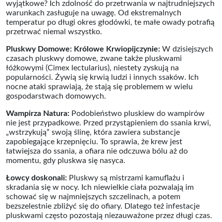
wyjątkowe? Ich zdolność do przetrwania w najtrudniejszych
warunkach zasługuje na uwagę. Od ekstremalnych
temperatur po długi okres głodówki, te małe owady potrafią
przetrwać niemal wszystko.
Pluskwy Domowe: Królowe Krwiopijczynie:
W dzisiejszych
czasach pluskwy domowe, zwane także pluskwami
łóżkowymi (Cimex lectularius), niestety zyskują na
popularności. Żywią się krwią ludzi i innych ssaków. Ich
nocne ataki sprawiają, że stają się problemem w wielu
gospodarstwach domowych.
Wampirza Natura:
Podobieństwo pluskiew do wampirów
nie jest przypadkowe. Przed przystąpieniem do ssania krwi,
„wstrzykują” swoją ślinę, która zawiera substancje
zapobiegające krzepnięciu. To sprawia, że krew jest
łatwiejsza do ssania, a ofiara nie odczuwa bólu aż do
momentu, gdy pluskwa się nasyca.
Łowcy doskonali:
Pluskwy są mistrzami kamuflażu i
skradania się w nocy. Ich niewielkie ciała pozwalają im
schować się w najmniejszych szczelinach, a potem
bezszelestnie zbliżyć się do ofiary. Dlatego też infestacje
pluskwami często pozostają niezauważone przez długi czas.