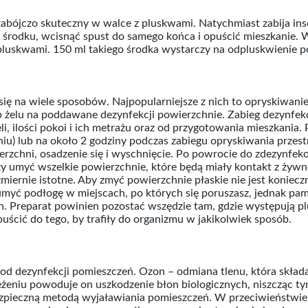
, zabójczo skuteczny w walce z pluskwami. Natychmiast zabija in
o środku, wcisnąć spust do samego końca i opuścić mieszkanie. 
z pluskwami. 150 ml takiego środka wystarczy na odpluskwienie 
się na wiele sposobów. Najpopularniejsze z nich to opryskiwanie
b żelu na poddawane dezynfekcji powierzchnie. Zabieg dezynfekc
teli, ilości pokoi i ich metrażu oraz od przygotowania mieszkani
iu) lub na około 2 godziny podczas zabiegu opryskiwania przest
rzchni, osadzenie się i wyschnięcie. Po powrocie do zdezynfe
ży umyć wszelkie powierzchnie, które będą miały kontakt z żyw
ezmiernie istotne. Aby zmyć powierzchnie płaskie nie jest koniec
myć podłogę w miejscach, po których się poruszasz, jednak pam
ich. Preparat powinien pozostać wszędzie tam, gdzie występują p
puścić do tego, by trafiły do organizmu w jakikolwiek sposób.
d dezynfekcji pomieszczeń. Ozon – odmiana tlenu, która składa
żeniu powoduje on uszkodzenie błon biologicznych, niszcząc ty
 bezpieczną metodą wyjaławiania pomieszczeń. W przeciwieństw