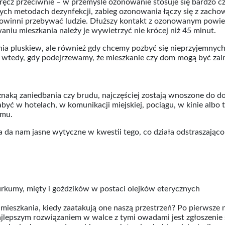
wręcz przeciwnie – w przemyśle ozonowanie stosuje się bardzo 
innych metodach dezynfekcji, zabieg ozonowania łączy się z zac
owinni przebywać ludzie. Dłuższy kontakt z ozonowanym pow
niu mieszkania należy je wywietrzyć nie krócej niż 45 minut.
nia pluskiew, ale również gdy chcemy pozbyć się nieprzyjemnyc
wtedy, gdy podejrzewamy, że mieszkanie czy dom mogą być zai
naką zaniedbania czy brudu, najczęściej zostają wnoszone do do
yć w hotelach, w komunikacji miejskiej, pociągu, w kinie albo te
omu.
 da nam jasne wytyczne w kwestii tego, co działa odstraszają
urkumy, mięty i goździków w postaci olejków eterycznych
 mieszkania, kiedy zaatakują one naszą przestrzeń? Po pierwsze
jlepszym rozwiązaniem w walce z tymi owadami jest zgłoszenie s