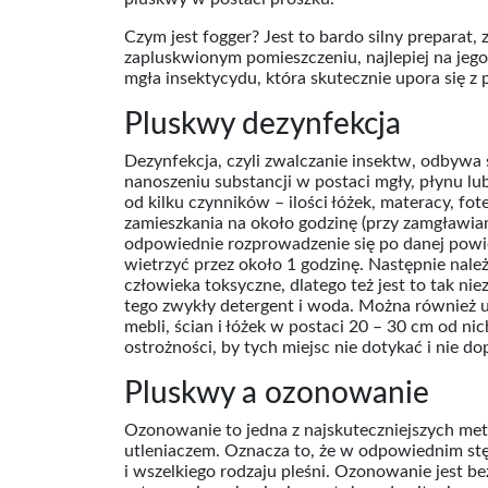
Czym jest fogger? Jest to bardo silny preparat
zapluskwionym pomieszczeniu, najlepiej na jeg
mgła insektycydu, która skutecznie upora się 
Pluskwy dezynfekcja
Dezynfekcja, czyli zwalczanie insektw, odbywa 
nanoszeniu substancji w postaci mgły, płynu lu
od kilku czynników – ilości łóżek, materacy, fo
zamieszkania na około godzinę (przy zamgławian
odpowiednie rozprowadzenie się po danej powie
wietrzyć przez około 1 godzinę. Następnie nale
człowieka toksyczne, dlatego też jest to tak ni
tego zwykły detergent i woda. Można również u
mebli, ścian i łóżek w postaci 20 – 30 cm od n
ostrożności, by tych miejsc nie dotykać i nie do
Pluskwy a ozonowanie
Ozonowanie to jedna z najskuteczniejszych meto
utleniaczem. Oznacza to, że w odpowiednim stę
i wszelkiego rodzaju pleśni. Ozonowanie jest