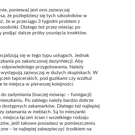
anie, ponieważ jest ono zazwyczaj
ansa, że pozbędziesz się tych szkodników w
ść, że w przeciągu 3 tygodni problem z
osobniki. Dlatego też przez miesiąc po
 podjąć dalsze próby usunięcia insektów.
cjalizują się w tego typu usługach. Jednak
zkania po zakończonej dezynfekcji. Aby
ga odpowiedniego przygotowania. Należy
 występują zazwyczaj w dużych skupiskach. W
ączeń tapicerskich, pod guzikami czy wzdłuż
te miejsca w pierwszej kolejności.
o zadymiania (inaczej mówiąc – fumigacji)
mieszkaniu. Po zabiegu należy bardzo dobrze
no dostępnych zakamarków. Dlatego też najlepiej
zy załamania w meblach. Są to mieszanki
miejsca łączeń ścian i wszelkiego rodzaju
razów, jeśli takowe posiadasz w pomieszczeniu
zne – te najlepiej zabezpieczyć środkiem na