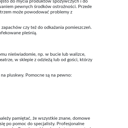
często do mycia produktów spożywczych i do
howaniem pewnych środków ostrożności. Przede
ietrzem może powodować problemy z
h zapachów czy też do odkażania pomieszczeń.
nfekowane pleśnią.
mu nieświadomie, np. w bucie lub walizce,
atrze, w sklepie z odzieżą lub od gości, którzy
co na pluskwy. Pomocne są na pewno:
 należy pamiętać, że wszystkie znane, domowe
ię po pomoc do specjalisty. Profesjonalne