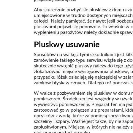
Aby skutecznie pozbyć się pluskiew z domu czy 
umiejscowione w trudno dostępnych miejscach lub
całości. Należy pamiętać, że nawet jeśli pozbęd
pluskwami pojawi się ponownie. To właśnie w cią
wyplenieniu pasożytów należy dokładnie sprawd
Pluskwy usuwanie
Sposobów na walkę z tymi szkodnikami jest kilk
zamówienie takiego typu serwisu wiąże się z d
skutecznie wytępić pluskwy należy do tego uży
zlokalizować miejsce występowania pluskiew,
przypadku łóżek osiedlają się najczęściej w zał
zamków błyskawicznych. Dlatego też podczas st
W walce z pozbywaniem się pluskiew w domu mo
pomieszczeń. Środek ten jest wygodny w użyciu
wywietrzyć pomieszczenie. Preparat ten ma jedn
zastosować go w połączeniu z preparatami, któ
oprysków z wodą, które za pomocą spryskiwacza 
szczeliny i szpary. Ważne jest także, by nie za
zapluskwionym. Miejsca, w których nie należy s
pluskwy w postaci proszku.