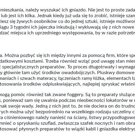
mieszkania, należy wyszukać ich gniazdo. Nie jest to proste zad
 jest ich kilka. Jednak kiedy już uda się to zrobić, istnieje sz
ziesz się żywych osobników co do jednej sztuki, istnieje możliwo
gu 3 tygodni ich jajeczka inkubują i wykluwają się z nich nowe 
zać miejsca ich uprzedniego występowania, by w razie potrzeby
a. Można pozbyć się ich między innymi za pomocą firm, które spe
odatkowymi kosztami. Trzeba również wziąć pod uwagę stan mies
ć specjalistycznych preparatów. To proces długotrwały i wyma
 by głównie tam użyć środków owadobójczych. Pluskwy domowe
amaniach i szwach materacy, łączeniach ramy łóżka, elementach ł
osowania środków odpluskwiających, najlepiej spryskać właśnie 
gą pomóc również tak zwane foggery. Są to preparaty służące d
, ponieważ sam się uwalnia podczas nieobecności lokatorów w 
ak swoje wady. Jedną z nich jest to, że nie dociera on do trud
rych można użyć bezpośrednio na wszelkiego rodzaju szczeliny c
ciśnieniowego należy nanieść na ściany, listwy przypodłogowe, 
pomnieć o spryskaniu szuflad, zwłaszcza szafek nocnych i ram ob
tosować płynnych preparatów to wiązki kabli i gniazdka elektryc