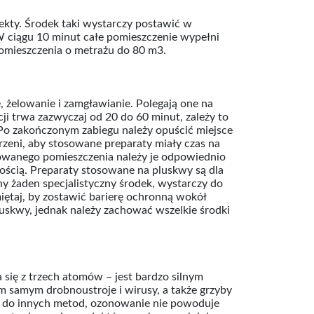
sekty. Środek taki wystarczy postawić w
W ciągu 10 minut całe pomieszczenie wypełni
pomieszczenia o metrażu do 80 m3.
, żelowanie i zamgławianie. Polegają one na
ji trwa zazwyczaj od 20 do 60 minut, zależy to
a. Po zakończonym zabiegu należy opuścić miejsce
rzeni, aby stosowane preparaty miały czas na
kowanego pomieszczenia należy je odpowiednio
nością. Preparaty stosowane na pluskwy są dla
zny żaden specjalistyczny środek, wystarczy do
iętaj, by zostawić barierę ochronną wokół
luskwy, jednak należy zachować wszelkie środki
 się z trzech atomów – jest bardzo silnym
m samym drobnoustroje i wirusy, a także grzyby
ie do innych metod, ozonowanie nie powoduje