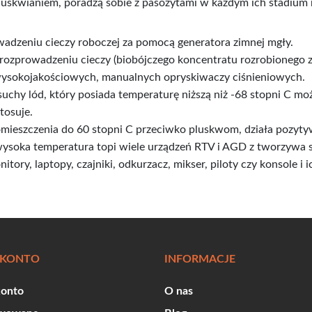
pluskwianiem, poradzą sobie z pasożytami w każdym ich stadium
adzeniu cieczy roboczej za pomocą generatora zimnej mgły.
 rozprowadzeniu cieczy (biobójczego koncentratu rozrobionego 
sokojakościowych, manualnych opryskiwaczy ciśnieniowych.
chy lód, który posiada temperaturę niższą niż -68 stopni C mo
tosuje.
eszczenia do 60 stopni C przeciwko pluskwom, działa pozytywn
 wysoka temperatura topi wiele urządzeń RTV i AGD z tworzywa 
nitory, laptopy, czajniki, odkurzacz, mikser, piloty czy konsole i
 KONTO
INFORMACJE
konto
O nas