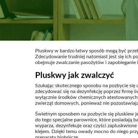
Pluskwy w bardzo łatwy sposób mogą być przet
Zdecydowanie trudniej natomiast jest się ich 
obejmuje zwalczanie pasożytów i zapobieganie
Pluskwy jak zwalczyć
Szukając skutecznego sposobu na pozbycie się
zdecydować się na dezynfekcję poprzez firmę św
wyłącznie środków chemicznych atestowanych i 
zwierząt domowych, ponieważ nie pozostawiaj
Świetnym sposobem na pozbycie się pluskiew jes
do tego specjalne parownice, które posiadają b
wyparza, dezynfekuje oraz czyści zapluskwione 
klejem. Dzięki temu owady mocno do niego przy
preparaty biobójcze.