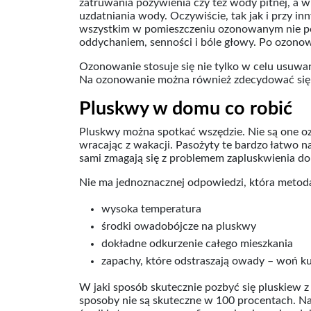
zatruwania pożywienia czy też wody pitnej, a 
uzdatniania wody. Oczywiście, tak jak i przy 
wszystkim w pomieszczeniu ozonowanym nie p
oddychaniem, senności i bóle głowy. Po ozonowa
Ozonowanie stosuje się nie tylko w celu usuwa
Na ozonowanie można również zdecydować się 
Pluskwy w domu co robić
Pluskwy można spotkać wszędzie. Nie są one oz
wracając z wakacji. Pasożyty te bardzo łatwo nab
sami zmagają się z problemem zapluskwienia d
Nie ma jednoznacznej odpowiedzi, która metoda
wysoka temperatura
środki owadobójcze na pluskwy
dokładne odkurzenie całego mieszkania
zapachy, które odstraszają owady – woń k
W jaki sposób skutecznie pozbyć się pluskiew z
sposoby nie są skuteczne w 100 procentach. Na