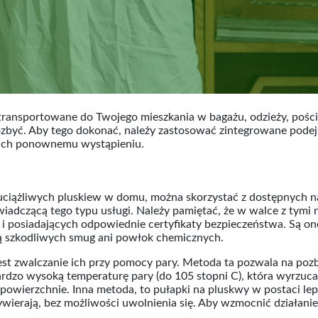
ransportowane do Twojego mieszkania w bagażu, odzieży, pości
pozbyć. Aby tego dokonać, należy zastosować zintegrowane podej
 ich ponownemu wystąpieniu.
 uciążliwych pluskiew w domu, można skorzystać z dostępnych 
iadczącą tego typu usługi. Należy pamiętać, że w walce z tymi 
posiadających odpowiednie certyfikaty bezpieczeństwa. Są one 
ą szkodliwych smug ani powłok chemicznych.
t zwalczanie ich przy pomocy pary. Metoda ta pozwala na pozbyc
ardzo wysoką temperaturę pary (do 105 stopni C), która wyrzuca
powierzchnie. Inna metoda, to pułapki na pluskwy w postaci lep
wierają, bez możliwości uwolnienia się. Aby wzmocnić działanie