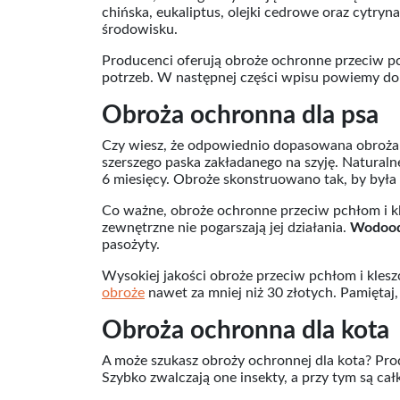
chińska, eukaliptus, olejki cedrowe oraz cytryn
środowisku.
Producenci oferują obroże ochronne przeciw pc
potrzeb. W następnej części wpisu powiemy dok
Obroża ochronna dla psa
Czy wiesz, że odpowiednio dopasowana obroża o
szerszego paska zakładanego na szyję. Natural
6 miesięcy. Obroże skonstruowano tak, by była c
Co ważne, obroże ochronne przeciw pchłom i k
zewnętrzne nie pogarszają jej działania.
Wodood
pasożyty.
Wysokiej jakości obroże przeciw pchłom i kle
obroże
nawet za mniej niż 30 złotych. Pamięta
Obroża ochronna dla kota
A może szukasz obroży ochronnej dla kota? Pro
Szybko zwalczają one insekty, a przy tym są cał