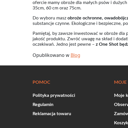
ofercie mamy obroże dla małych psów i dużych 
35cm, 60 cm oraz 75cm.
Do wyboru masz
obroże ochronne, owadobójcz
substancje czynne. Ekologiczne i bezpieczne, 
Pamiętaj, by zawsze inwestować w obroże dla p
jakość produktu. Zwróć uwagę na skład i dodat
oczekiwań. Jedno jest pewne –
z One Shot będz
Opublikowano w
Blog
POMOC
MOJE
Polityka prywatności
Moje 
Regulamin
Obser
Reklamacja towaru
Zamów
Koszy