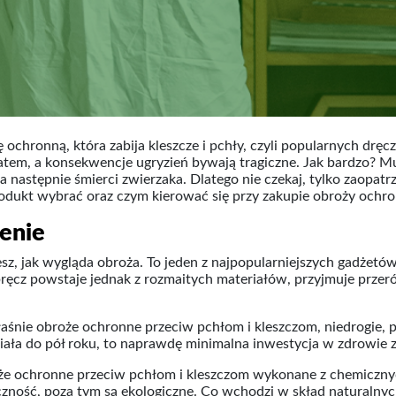
ochronną, która zabija kleszcze i pchły, czyli popularnych dręcz
em, a konsekwencje ugryzień bywają tragiczne. Jak bardzo? Mu
a następnie śmierci zwierzaka. Dlatego nie czekaj, tylko zaopatr
odukt wybrać oraz czym kierować się przy zakupie obroży ochro
zenie
esz, jak wygląda obroża. To jeden z najpopularniejszych gadżetó
cz powstaje jednak z rozmaitych materiałów, przyjmuje przeróż
aśnie obroże ochronne przeciw pchłom i kleszczom, niedrogie,
ziała do pół roku, to naprawdę minimalna inwestycja w zdrowie 
że ochronne przeciw pchłom i kleszczom wykonane z chemicznych
czność, poza tym są ekologiczne. Co wchodzi w skład naturaln