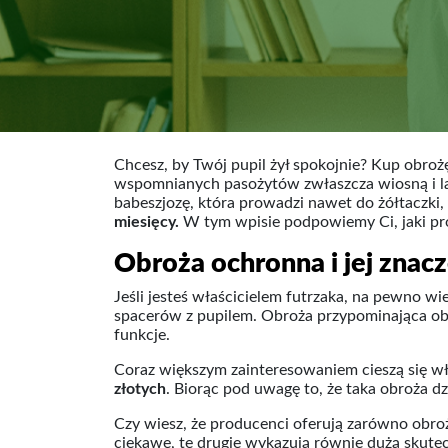
Chcesz, by Twój pupil żył spokojnie? Kup obrożę 
wspomnianych pasożytów zwłaszcza wiosną i lat
babeszjozę, która prowadzi nawet do żółtaczki, 
miesięcy.
W tym wpisie podpowiemy Ci, jaki pr
Obroża ochronna i jej znac
Jeśli jesteś właścicielem futrzaka, na pewno wi
spacerów z pupilem. Obroża przypominająca obrę
funkcje.
Coraz większym zainteresowaniem cieszą się wł
złotych
. Biorąc pod uwagę to, że taka obroża d
Czy wiesz, że producenci oferują zarówno obro
ciekawe, te drugie wykazują równie dużą skute