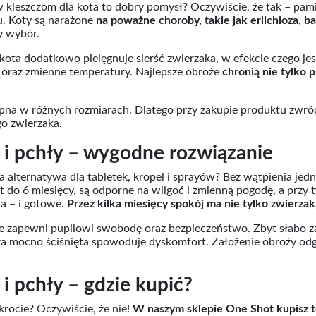
iw kleszczom dla kota to dobry pomysł? Oczywiście, że tak – pa
u. Koty są narażone
na poważne choroby, takie jak
erlichioza, b
y wybór.
kota dodatkowo pielęgnuje sierść zwierzaka, w efekcie czego j
oraz zmienne temperatury. Najlepsze obroże
chronią nie tylko 
pna w różnych rozmiarach. Dlatego przy zakupie produktu zwróć
o zwierzaka.
e i pchły – wygodne rozwiązanie
 alternatywa dla tabletek, kropel i sprayów? Bez wątpienia jedn
 do 6 miesięcy, są odporne na wilgoć i zmienną pogodę, a przy 
ka – i gotowe.
Przez kilka miesięcy spokój ma nie tylko zwierzak, 
e zapewni pupilowi swobodę oraz bezpieczeństwo. Zbyt słabo za
a mocno ściśnięta spowoduje dyskomfort. Założenie obroży odg
 i pchły – gdzie kupić?
rocie? Oczywiście, że nie!
W naszym sklepie One Shot kupisz t