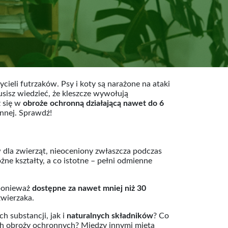
ycieli futrzaków. Psy i koty są narażone na ataki
sisz wiedzieć, że kleszcze wywołują
z się w
obroże ochronną działającą nawet do 6
nnej. Sprawdź!
w dla zwierząt, nieoceniony zwłaszcza podczas
ne kształty, a co istotne – pełni odmienne
 ponieważ
dostępne za nawet mniej niż 30
zwierzaka.
 substancji, jak i
naturalnych składników
? Co
ych obroży ochronnych? Między innymi mięta