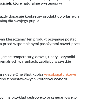
cicieli
, które naturalnie występują w
 każdy dopasuje konkretny produkt do własnych
lną dla swojego pupila.
ymi kleszczami? Ten produkt przyjmuje postać
zaka przed wspomnianymi pasożytami nawet przez
jemne temperatury, deszcz, upały… czynniki
emalnych warunkach, zabijając wszystkie
m sklepie One Shot kupisz
wysokogatunkowe
 jedno z podstawowych kryteriów wyboru.
nych na przykład cedrowego oraz geraniowego.