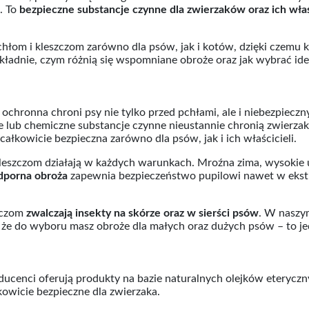
a. To
bezpieczne substancje czynne dla zwierzaków oraz ich właś
hłom i kleszczom zarówno dla psów, jak i kotów, dzięki czemu
ładnie, czym różnią się wspomniane obroże oraz jak wybrać idea
chronna chroni psy nie tylko przed pchłami, ale i niebezpieczn
ne lub chemiczne substancje czynne nieustannie chronią zwier
ałkowicie bezpieczna zarówno dla psów, jak i ich właścicieli.
leszczom działają w każdych warunkach. Mroźna zima, wysokie u
porna obroża
zapewnia bezpieczeństwo pupilowi nawet w ekstr
szczom
zwalczają insekty na skórze oraz w sierści psów
. W naszy
j, że do wyboru masz obroże dla małych oraz dużych psów – to
ducenci oferują produkty na bazie naturalnych olejków eterycz
kowicie bezpieczne dla zwierzaka.