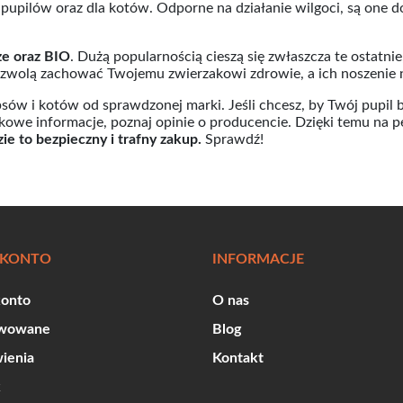
pupilów oraz dla kotów. Odporne na działanie wilgoci, są one 
e oraz BIO
. Dużą popularnością cieszą się zwłaszcza te ostatnie
pozwolą zachować Twojemu zwierzakowi zdrowie, a ich noszenie
sów i kotów od sprawdzonej marki. Jeśli chcesz, by Twój pupil 
kowe informacje, poznaj opinie o producencie. Dzięki temu na
ie to bezpieczny i trafny zakup.
Sprawdź!
 KONTO
INFORMACJE
konto
O nas
wowane
Blog
ienia
Kontakt
k