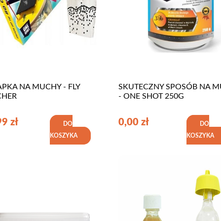
PKA NA MUCHY - FLY
SKUTECZNY SPOSÓB NA 
CHER
- ONE SHOT 250G
99
zł
0,00
zł
DO
DO
KOSZYKA
KOSZYKA