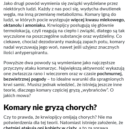
Jako drugi powód wymienia się związki wydzielane przez
niektórych ludzi. Każdy z nas poci się, wydycha dwutlenek
węgla, ma inną przemianę metabolizmu. Komary lgną do
ludzi, w których pocie występuje
więcej
kwasu mlekowego,
oktanolu i amoniaku.
Krwiopijcy posługują się głównie
termolokacją, czyli reagują na ciepło i związki, dlatego są tak
wyczulone na poszczególne substancje oraz wydzieliny. Co
ciekawe, chociaż dezodoranty maskują zapach potu, komary
nadal wyczuwają jego woń, nawet jeśli użyjesz znacznych
ilości antyperspirantu.
Powyższe dwa powody są wymieniane jako najczęstsze
przyczyny ataku komarzyc. Największą aktywność wykazują
one zwłaszcza rano i wieczorem oraz w czasie
pochmurnej,
bezwietrznej pogody
– to idealne warunki dla spragnionych
krwi samic. Musisz jednak wiedzieć, że istnieją jeszcze inne
teorie, dlaczego komary częściej gryzą „wybrańców”. O
jakich mowa?
Komary nie gryzą chorych?
Czy to prawda, że krwiopijcy omijają chorych? Nie ma
potwierdzenia dla tej teorii. Natomiast istnieje założenie, że
chętniej atakują oni kobiety w ciąży
, a to za sprawą