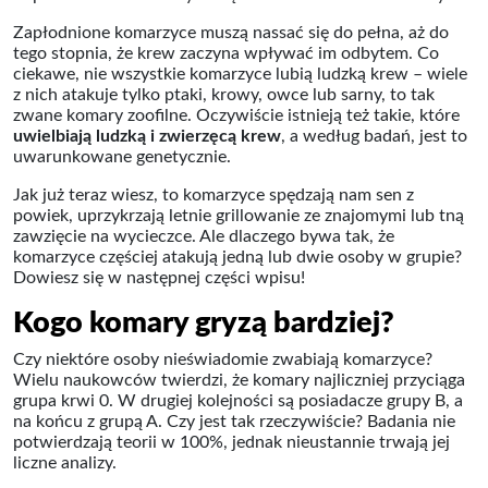
Zapłodnione komarzyce muszą nassać się do pełna, aż do
tego stopnia, że krew zaczyna wpływać im odbytem. Co
ciekawe, nie wszystkie komarzyce lubią ludzką krew – wiele
z nich atakuje tylko ptaki, krowy, owce lub sarny, to tak
zwane komary zoofilne. Oczywiście istnieją też takie, które
uwielbiają ludzką i zwierzęcą krew
, a według badań, jest to
uwarunkowane genetycznie.
Jak już teraz wiesz, to komarzyce spędzają nam sen z
powiek, uprzykrzają letnie grillowanie ze znajomymi lub tną
zawzięcie na wycieczce. Ale dlaczego bywa tak, że
komarzyce częściej atakują jedną lub dwie osoby w grupie?
Dowiesz się w następnej części wpisu!
Kogo komary gryzą bardziej?
Czy niektóre osoby nieświadomie zwabiają komarzyce?
Wielu naukowców twierdzi, że komary najliczniej przyciąga
grupa krwi 0. W drugiej kolejności są posiadacze grupy B, a
na końcu z grupą A. Czy jest tak rzeczywiście? Badania nie
potwierdzają teorii w 100%, jednak nieustannie trwają jej
liczne analizy.