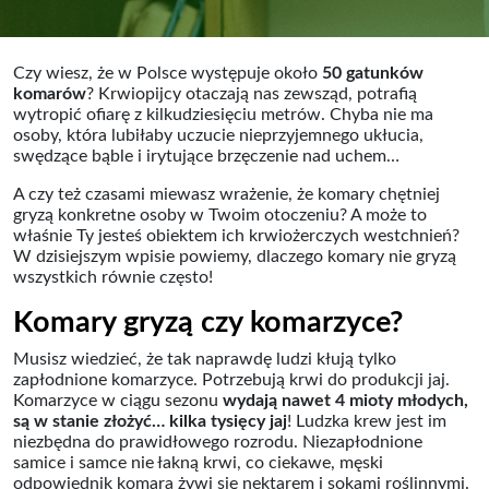
Czy wiesz, że w Polsce występuje około
50 gatunków
komarów
? Krwiopijcy otaczają nas zewsząd, potrafią
wytropić ofiarę z kilkudziesięciu metrów. Chyba nie ma
osoby, która lubiłaby uczucie nieprzyjemnego ukłucia,
swędzące bąble i irytujące brzęczenie nad uchem…
A czy też czasami miewasz wrażenie, że komary chętniej
gryzą konkretne osoby w Twoim otoczeniu? A może to
właśnie Ty jesteś obiektem ich krwiożerczych westchnień?
W dzisiejszym wpisie powiemy, dlaczego komary nie gryzą
wszystkich równie często!
Komary gryzą czy komarzyce?
Musisz wiedzieć, że tak naprawdę ludzi kłują tylko
zapłodnione komarzyce. Potrzebują krwi do produkcji jaj.
Komarzyce w ciągu sezonu
wydają nawet 4 mioty młodych,
są w stanie złożyć… kilka tysięcy jaj
! Ludzka krew jest im
niezbędna do prawidłowego rozrodu. Niezapłodnione
samice i samce nie łakną krwi, co ciekawe, męski
odpowiednik komara żywi się nektarem i sokami roślinnymi.