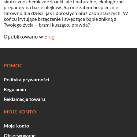
skuteczne chemiczne środki, ale i naturalne, ekologiczne
preparaty na bazie olejków. Są one zatem bezpiecznie
zarówno dla dzieci, jak i dorosłych oraz osób starszych. W
końcu irytujące brzęczenie i swędzące bąble znikną z
Twojego życia – brzmi kusząco, prawda?
Opublikowano w
Blog
POMOC
Polityka prywatności
Regulamin
Reklamacja towaru
MOJE KONTO
Moje konto
Obserwowane