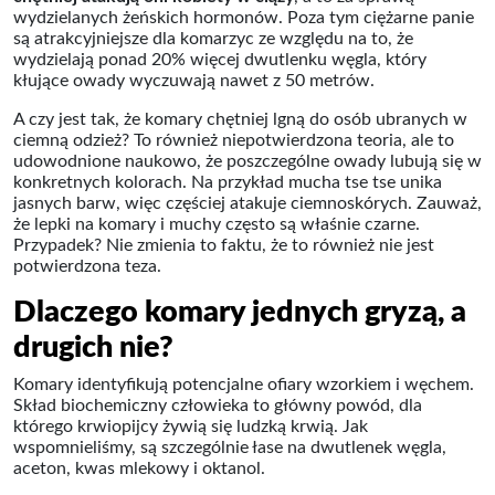
wydzielanych żeńskich hormonów. Poza tym ciężarne panie
są atrakcyjniejsze dla komarzyc ze względu na to, że
wydzielają ponad 20% więcej dwutlenku węgla, który
kłujące owady wyczuwają nawet z 50 metrów.
A czy jest tak, że komary chętniej lgną do osób ubranych w
ciemną odzież? To również niepotwierdzona teoria, ale to
udowodnione naukowo, że poszczególne owady lubują się w
konkretnych kolorach. Na przykład mucha tse tse unika
jasnych barw, więc częściej atakuje ciemnoskórych. Zauważ,
że lepki na komary i muchy często są właśnie czarne.
Przypadek? Nie zmienia to faktu, że to również nie jest
potwierdzona teza.
Dlaczego komary jednych gryzą, a
drugich nie?
Komary identyfikują potencjalne ofiary wzorkiem i węchem.
Skład biochemiczny człowieka to główny powód, dla
którego krwiopijcy żywią się ludzką krwią. Jak
wspomnieliśmy, są szczególnie łase na dwutlenek węgla,
aceton, kwas mlekowy i oktanol.