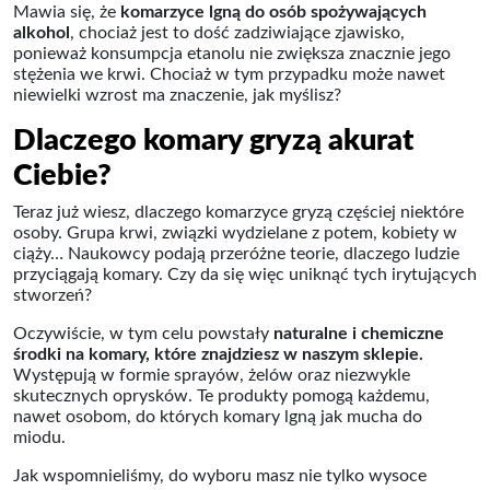
Mawia się, że
komarzyce lgną do osób spożywających
alkohol
, chociaż jest to dość zadziwiające zjawisko,
ponieważ konsumpcja etanolu nie zwiększa znacznie jego
stężenia we krwi. Chociaż w tym przypadku może nawet
niewielki wzrost ma znaczenie, jak myślisz?
Dlaczego komary gryzą akurat
Ciebie?
Teraz już wiesz, dlaczego komarzyce gryzą częściej niektóre
osoby. Grupa krwi, związki wydzielane z potem, kobiety w
ciąży… Naukowcy podają przeróżne teorie, dlaczego ludzie
przyciągają komary. Czy da się więc uniknąć tych irytujących
stworzeń?
Oczywiście, w tym celu powstały
naturalne i chemiczne
środki na komary, które znajdziesz w naszym sklepie.
Występują w formie sprayów, żelów oraz niezwykle
skutecznych oprysków. Te produkty pomogą każdemu,
nawet osobom, do których komary lgną jak mucha do
miodu.
Jak wspomnieliśmy, do wyboru masz nie tylko wysoce