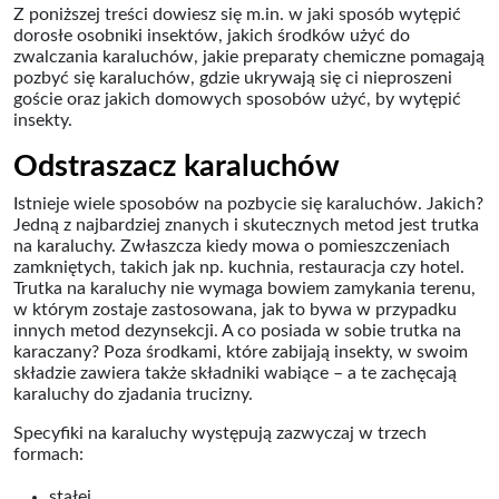
Z poniższej treści dowiesz się m.in. w jaki sposób wytępić
dorosłe osobniki insektów, jakich środków użyć do
zwalczania karaluchów, jakie preparaty chemiczne pomagają
pozbyć się karaluchów, gdzie ukrywają się ci nieproszeni
goście oraz jakich domowych sposobów użyć, by wytępić
insekty.
Odstraszacz karaluchów
Istnieje wiele sposobów na pozbycie się karaluchów. Jakich?
Jedną z najbardziej znanych i skutecznych metod jest trutka
na karaluchy. Zwłaszcza kiedy mowa o pomieszczeniach
zamkniętych, takich jak np. kuchnia, restauracja czy hotel.
Trutka na karaluchy nie wymaga bowiem zamykania terenu,
w którym zostaje zastosowana, jak to bywa w przypadku
innych metod dezynsekcji. A co posiada w sobie trutka na
karaczany? Poza środkami, które zabijają insekty, w swoim
składzie zawiera także składniki wabiące – a te zachęcają
karaluchy do zjadania trucizny.
Specyfiki na karaluchy występują zazwyczaj w trzech
formach:
stałej