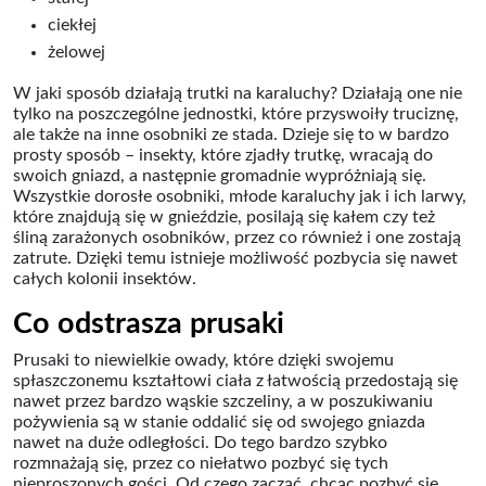
ciekłej
żelowej
W jaki sposób działają trutki na karaluchy? Działają one nie
tylko na poszczególne jednostki, które przyswoiły truciznę,
ale także na inne osobniki ze stada. Dzieje się to w bardzo
prosty sposób – insekty, które zjadły trutkę, wracają do
swoich gniazd, a następnie gromadnie wypróżniają się.
Wszystkie dorosłe osobniki, młode karaluchy jak i ich larwy,
które znajdują się w gnieździe, posilają się kałem czy też
śliną zarażonych osobników, przez co również i one zostają
zatrute. Dzięki temu istnieje możliwość pozbycia się nawet
całych kolonii insektów.
Co odstrasza prusaki
Prusaki to niewielkie owady, które dzięki swojemu
spłaszczonemu kształtowi ciała z łatwością przedostają się
nawet przez bardzo wąskie szczeliny, a w poszukiwaniu
pożywienia są w stanie oddalić się od swojego gniazda
nawet na duże odległości. Do tego bardzo szybko
rozmnażają się, przez co niełatwo pozbyć się tych
nieproszonych gości. Od czego zacząć, chcąc pozbyć się