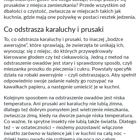
prusaków z miejsca zamieszkania? Przede wszystkim od
dbałości o czystość, zwłaszcza w miejscach takich jak
kuchnia, gdzie mają one pożywkę w postaci resztek jedzenia.
Co odstrasza karaluchy i prusaki
To, co odstrasza karaluchy i prusaki, to inaczej „bodźce
awersyjne”, które sprawiają, że zwierzęta te unikają ich,
wynosząc się z miejsc, do których przywędrowały
kierowane głodem czy też ciekawością. Jedną z metod na
odstraszenie owadów jest stary i sprawdzony sposób, czyli
mieszanka proszku do pieczenia i cukru. Powstały specyfik
działa na robaki awersyjnie – czyli odstraszająco. Aby spełnił
odpowiednio swoje zadanie należy go rozsypać na
kawałkach papieru, a następnie umieścić je w kuchni.
Kolejnym sposobem na odstraszenie owadów jest niska
temperatura. Ani prusaki ani karaluchy nie lubią zimna,
dlatego też dobrym pomysłem jest wietrzenie mieszkania,
zwłaszcza zimą, kiedy na dworze panuje niska temperatura.
Co ważne, te sprytne insekty nie lubią także światła. Dlatego
też – w ostateczności – możemy pozostawić włączone
światło zarówno w łazience jak i w kuchni na całą noc –
dzięki temu owady nie rozbiegną się nocą po całym