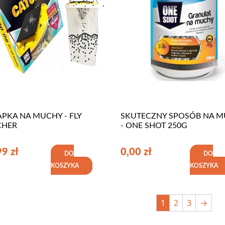
PKA NA MUCHY - FLY
SKUTECZNY SPOSÓB NA 
CHER
- ONE SHOT 250G
99
zł
0,00
zł
DO
DO
KOSZYKA
KOSZYKA
1
2
3
→