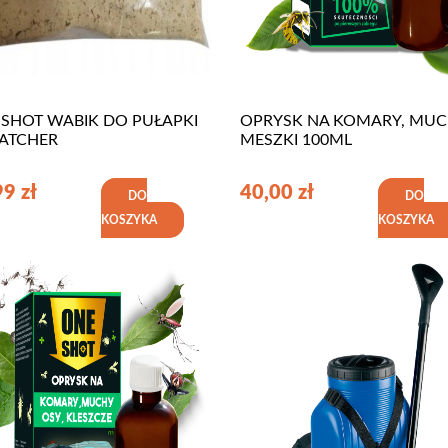
 SHOT WABIK DO PUŁAPKI
OPRYSK NA KOMARY, MUC
CATCHER
MESZKI 100ML
99
zł
40,00
zł
DO
DO
KOSZYKA
KOSZYKA