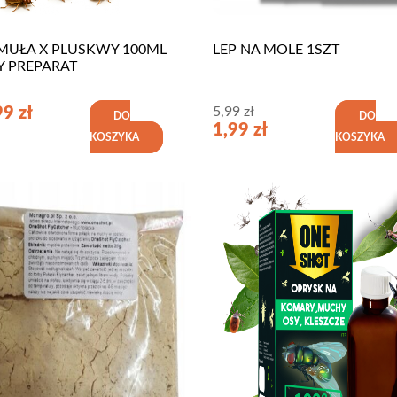
MUŁA X PLUSKWY 100ML
LEP NA MOLE 1SZT
Y PREPARAT
99
zł
5,99
zł
DO
DO
1,99
zł
KOSZYKA
KOSZYKA